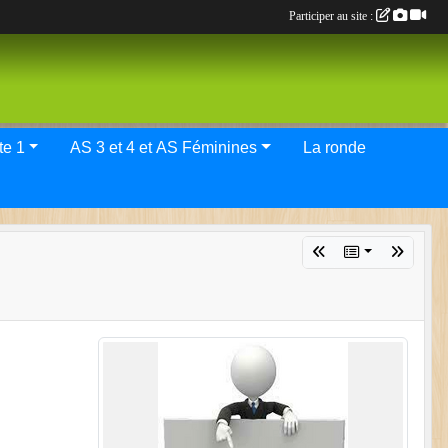
Participer au site :
tif Elite 1
AS 3 et 4 et AS Féminines
La ronde